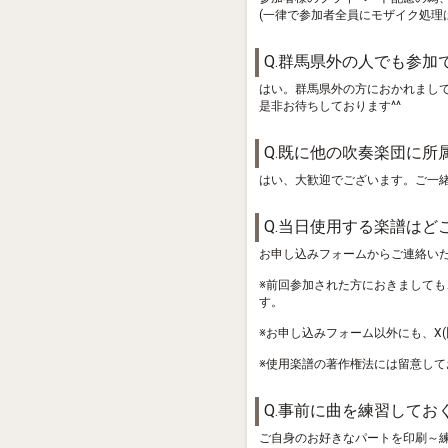
(一律で参加者全員にモザイク処理
Q.群馬県外の人でも参加
はい。群馬県外の方におかれまし
是非お待ちしております^^
Q.既に他の吹奏楽団に
はい、大歓迎でございます。ご一
Q.当日使用する楽譜はど
お申し込みフォームからご連絡い
※前回参加された方におきまして
す。
※お申し込みフォーム以外にも、X
※使用楽譜の著作権法には留意して
Q.事前に曲を練習して
ご自身のお好きなパートを印刷～