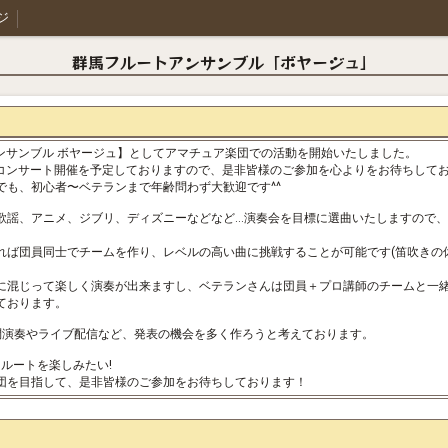
ジ
群馬フルートアンサンブル「ボヤージュ」
アンサンブル ボヤージュ】としてアマチュア楽団での活動を開始いたしました。
第1回目コンサート開催を予定しておりますので、是非皆様のご参加を心よりをお待ちして
でも、初心者〜ベテランまで年齢問わず大歓迎です^^
歌謡、アニメ、ジブリ、ディズニーなどなど...演奏会を目標に選曲いたしますので
ば団員同士でチームを作り、レベルの高い曲に挑戦することが可能です(笛吹きの休日
に混じって楽しく演奏が出来ますし、ベテランさんは団員＋プロ講師のチームと一
ております。
問演奏やライブ配信など、発表の機会を多く作ろうと考えております。
フルートを楽しみたい!
団を目指して、是非皆様のご参加をお待ちしております！