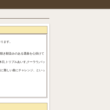
おります。
、聴き馴染みのある選曲を心掛けて
,トリプルあいす,クーラウ,バッ
緒に難しい曲にチャレンジ、といっ