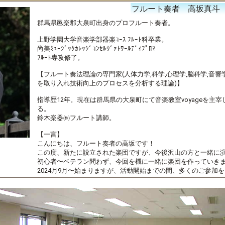
フルート奏者 高坂真
群馬県邑楽郡大泉町出身のプロフルート奏者。
上野学園大学音楽学部器楽ｺｰｽ ﾌﾙｰﾄ科卒業。
尚美ﾐｭｰｼﾞｯｸｶﾚｯｼﾞｺﾝｾﾙｳﾞｧﾄﾜｰﾙﾃﾞｨﾌﾟﾛﾏ
ﾌﾙｰﾄ専攻修了。
【フルート奏法理論の専門家(人体力学,科学,心理学,脳科学,音
を取り入れ技術向上のプロセスを分析する理論)】
指導歴12年。現在は群馬県の大泉町にて音楽教室voyageを主
る。
鈴木楽器㈱フルート講師。
【一言】
こんにちは、フルート奏者の高坂です！
この度、新たに設立された楽団ですが、今後沢山の方と一緒に
初心者〜ベテラン問わず、今回を機に一緒に楽団を作っていき
2024月9月〜始まりますが、活動開始までの間、多くのご参加を