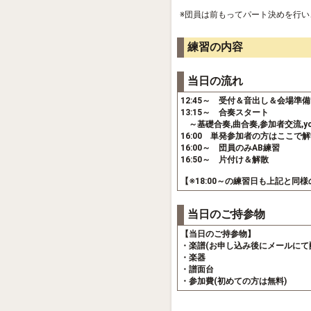
※団員は前もってパート決めを行
練習の内容
当日の流れ
12:45～ 受付＆音出し＆会場準備
13:15～ 合奏スタート
～基礎合奏,曲合奏,参加者交流,yo
16:00 単発参加者の方はここで
16:00～ 団員のみAB練習
16:50～ 片付け＆解散
【※18:00～の練習日も上記と同
当日のご持参物
【当日のご持参物】
・楽譜(お申し込み後にメールにて
・楽器
・譜面台
・参加費(初めての方は無料)