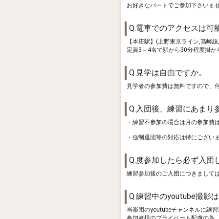
お好きなパートでご参加下さいま
Q.電車でのアクセスは可
【本庄駅】(上野東京ライン,高崎
定員3～4名で駅から30分程度掛
Q.見学は自由ですか。
見学者の参加費は無料ですので、
Q.入団後、練習にあま
・練習不参加の場合は月の参加費
・強制退団等の対応は特にござい
Q.度参加したら必ず入団
練習参加後のご入団につきましては
Q.練習中のyoutube
当楽団のyoutubeチャンネルに
参加者様のプライベート配慮の為