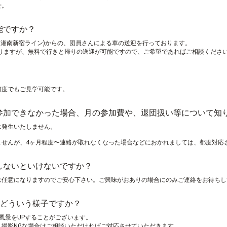
せ。
能ですか？
線,湘南新宿ライン)からの、団員さんによる車の送迎を行っております。
かりますが、無料で行きと帰りの送迎が可能ですので、ご希望であればご相談くださ
何度でもご見学可能です。
り参加できなかった場合、月の参加費や、退団扱い等について知
は発生いたしません。
ませんが、4ヶ月程度〜連絡が取れなくなった場合などにおかれましては、都度対応
しないといけないですか？
任意になりますのでご安心下さい。ご興味がおありの場合にのみご連絡をお待ちして
撮影はどういう様子ですか？
練習風景をUPすることがございます。
、撮影NGな場合はご相談いただければご対応させていただきます。