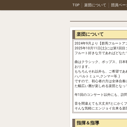
TOP
楽団について
団員ペー
楽団について
2024年9月より【群馬フルート
2025年10月11日(土)には
フルート好きな方であればどなた
曲はクラシック、ポップス、日本
おります。
もちろんそれ以外も、ご希望であれ
ハ,ベルトミュー,クンマー等..)
ですので、初心者の方は全体合奏
た幅広い層が楽しめる楽団となっ
年1回のコンサート以外にも、訪
音を間違えても大丈夫!!とにかく
そんな気軽にエンジョイ出来る楽
指揮＆指導